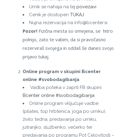
Urnik se nahaja na tej
povezavi
Cenik je dostopen
TUKAJ
Nujna rezervacija na info@bcenter.si
Pozor!
Fizična mesta so omejena, se hitro
polnijo, zato te vabim, da si pravočasno
rezerviraš svojega in oddaš še danes svojo
prijavo tukaj.
Online program v skupini Bcenter
online #svobodagibanja
Vadba poteka v zaprti FB skupini
Bcenter online #svobodagibanja
Online program vključuje vadbe
(pilates, top hrbtenica, joga po urniku),
živilo tedna, predavanja po urniku,
jutranjko, službenko, večerko ter
predavanja po programu Pot Celovitosti –