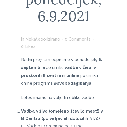
6.9.2021
in
Nekategorizirano
0 Comments
0
Likes
Redni program odpiramo v ponedeljek,
6.
septembra
po
urniku
vadbe v živo, v
prostorih B centra
in
online
po urniku
online programa
#svobodagibanja.
Letos imamo na voljo tri oblike vadbe:
Vadba v živo (omejeno število mest!) v
B Centru (po veljavnih določilih NIJZ)
Vadba je omejena na 10 mest