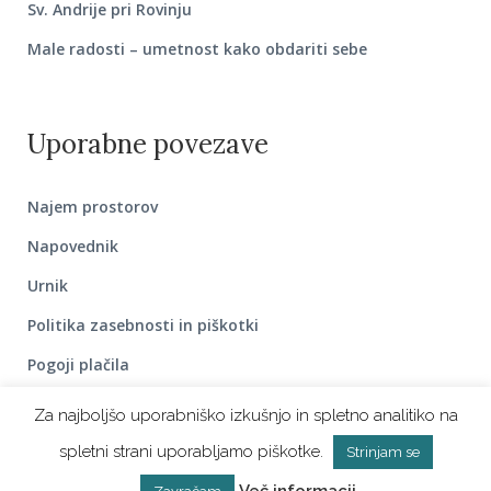
Sv. Andrije pri Rovinju
Male radosti – umetnost kako obdariti sebe
Uporabne povezave
Najem prostorov
Napovednik
Urnik
Politika zasebnosti in piškotki
Pogoji plačila
Za najboljšo uporabniško izkušnjo in spletno analitiko na
spletni strani uporabljamo piškotke.
Strinjam se
@2018 B center, vse pravice pridržane |
Politika zasebnosti