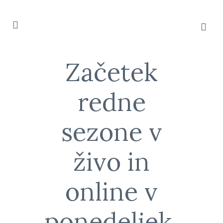
Začetek
redne
sezone v
živo in
online v
ponedeljek,