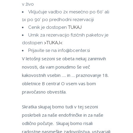
v živo
Vključuje vadbo 2x mesečno po 60’ ali
1x po 90’ po predhodni rezervaciji
Cenik je dostopen
TUKAJ
Urnik za rezervacijo fizičnih paketov je
dostopen
>TUKAJ<
Prijavite se na info@bcenter.si
V letošnji sezoni se obeta nekaj zanimivih
novosti, da vam ponudimo še več
kakovostnih vsebin …. in … praznovanje 18.
obletnice B centra! O vsem vas bom
pravočasno obvestila.
Skratka skupaj bomo tudi v tej sezoni
poskrbeli za naše endofrinčke in za naše
odlično počutje. Skupaj bomo risali
radostne nasmeške zadovoljstva, ustvarjali