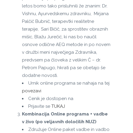
letos bomo tako prisluhnili že znanim: Dr.
Vishnu, Ayurvedskemu zdravniku, Mirjana
Palčič Bubnič, terapevtki realitetne
terapije, Sari Bičič, za sprostitev obraznih
mišic, Blažu Jurečić, ki nas bo naučil
osnove odlične AEQ metode in po novem
v družbi meni največjega Zdravnika,
predvsem pa človeka z velikim Č – dr.
Petrom Papugo, hkrati pa se obetajo še
dodatne novosti.
Urnik online programa se nahaja na tej
povezavi
Cenik je dostopen na
Prijavite se
TUKAJ
Kombinacija Online programa + vadbe
v živo (po veljavnih določilih NIJZ)
Združuje Online paket vadbe in vadbo